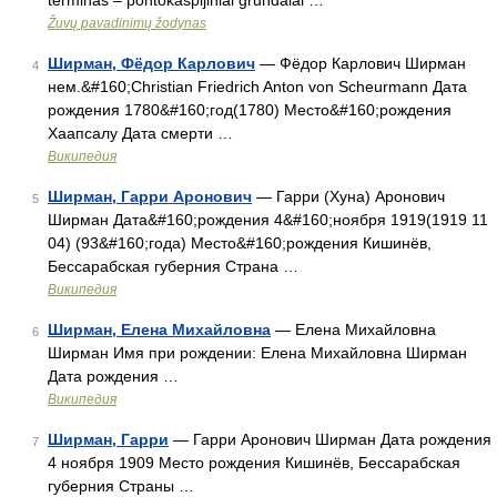
terminas – pontokaspijiniai grundalai …
Žuvų pavadinimų žodynas
Ширман, Фёдор Карлович
— Фёдор Карлович Ширман
4
нем.&#160;Christian Friedrich Anton von Scheurmann Дата
рождения 1780&#160;год(1780) Место&#160;рождения
Хаапсалу Дата смерти …
Википедия
Ширман, Гарри Аронович
— Гарри (Хуна) Аронович
5
Ширман Дата&#160;рождения 4&#160;ноября 1919(1919 11
04) (93&#160;года) Место&#160;рождения Кишинёв,
Бессарабская губерния Страна …
Википедия
Ширман, Елена Михайловна
— Елена Михайловна
6
Ширман Имя при рождении: Елена Михайловна Ширман
Дата рождения …
Википедия
Ширман, Гарри
— Гарри Аронович Ширман Дата рождения
7
4 ноября 1909 Место рождения Кишинёв, Бессарабская
губерния Страны …