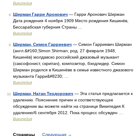
Википедия
Ширман Гарри Аронович
— Гарри Аронович Ширман
8
Дата рождения 4 ноября 1909 Место рождения Кишинёв,
Бессарабская губерния Страны …
Википедия
Ширман, Симон Гарриевич
— Симон Гарриевич Ширман
9
(англ.&#160;Simon Shirman; род. 27 февраля 1948,
Кишинёв) молдавско российский джазовый музыкант
(саксофонист, скрипач), композитор, бэндлидер. Симон
Ширман родился в Кишинёве в семье известного джазового
музыканта Гарри&#8230; …
Википедия
Ширман, Натан Теодорович
— Эта статья предлагается к
10
удалению. Пояснение причин и соответствующее
обсуждение вы можете найти на странице Википедия:К
удалению/6 сентября 2012. Пока процесс обсужден …
Википедия
Страницы
Следующая
→