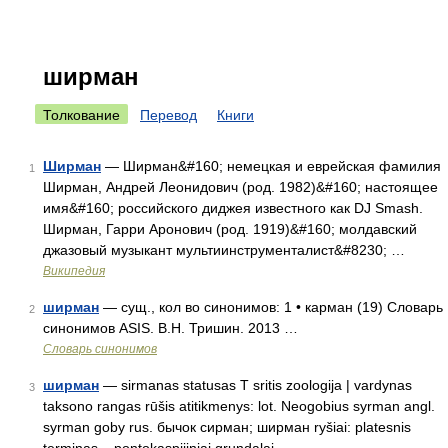
ширман
Толкование
Перевод
Книги
Ширман
— Ширман&#160; немецкая и еврейская фамилия
1
Ширман, Андрей Леонидович (род. 1982)&#160; настоящее
имя&#160; российского диджея известного как DJ Smash.
Ширман, Гарри Аронович (род. 1919)&#160; молдавский
джазовый музыкант мультиинструменталист&#8230; …
Википедия
ширман
— сущ., кол во синонимов: 1 • карман (19) Словарь
2
синонимов ASIS. В.Н. Тришин. 2013 …
Словарь синонимов
ширман
— sirmanas statusas T sritis zoologija | vardynas
3
taksono rangas rūšis atitikmenys: lot. Neogobius syrman angl.
syrman goby rus. бычок сирман; ширман ryšiai: platesnis